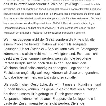
das ist in letzter Konsequenz auch eine Typ-Frage.
Ist man körperlich
unversehrt, spürt aber geistigen Verfall, der möglicherweise in sozialer Isolation begründet
liegt, bietet sich die soziale Förderung an. Ein Plausch, das gemeinsame Studieren alter
Fotos oder ein Gesellschaftsspiel kann ebenjene soziale Fähigkeit reaktivieren. Den Kopf
kann man ebenso wie den Körper trainieren. Natürlich lässt sich krankheitsbedingte
Einschränkungen nur bedingt entgegenwirken. Oft unterschätzt wird jedoch, welche
Wichtigkeit der alltägliche Austausch für die geistigen Fähigkeiten einnimmt.
Wenn es dagegen nicht der Geist, sondern die Physis ist, die
einem Probleme bereitet, haben wir ebenfalls adäquate
Lösungen. Unser
Picobello
– Service kann sich um Botengänge
kümmern, die allein nicht mehr bewältigbar sind. Es muss nicht
direkt alles übernommen werden, wenn sich die betroffene
Person beispielsweise noch dazu in der Lage fühlt, den
Wocheneinkauf selbstständig zu erledigen. Liegt aber die
Poststation ungünstig weit weg, können wir diese unangenehme
Aufgabe übernehmen, um Entlastung zu schaffen.
Die ausführlichen Gespräche, die wir mit unseren Kundinnen und
Kunden führen, können uns genau die Schnittstellen aufzeigen,
bei denen unsere Hilfe gefragt ist. Durch gemeinsame
Absprachen können wir so auch Etappenziele festlegen, die im
Laufe der Zusammenarbeit erreicht werden. Die enge