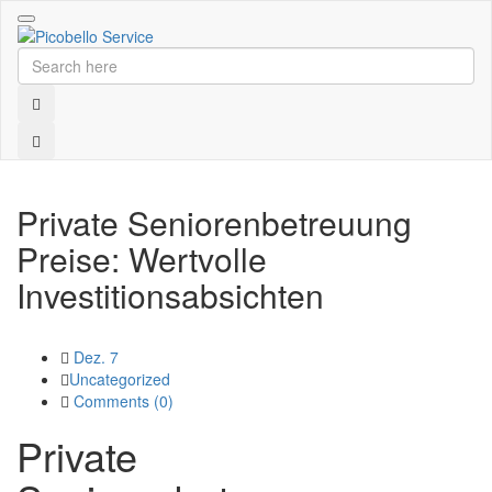
Toggle
navigation
Private Seniorenbetreuung
Preise: Wertvolle
Investitionsabsichten
Dez. 7
Uncategorized
Comments (
0
)
Private