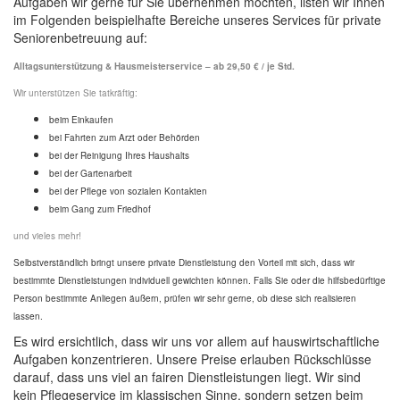
Aufgaben wir gerne für Sie übernehmen möchten, listen wir Ihnen
im Folgenden beispielhafte Bereiche unseres Services für private
Seniorenbetreuung auf:
Alltagsunterstützung & Hausmeisterservice – ab 29,50 € / je Std.
Wir unterstützen Sie tatkräftig:
beim Einkaufen
bei Fahrten zum Arzt oder Behörden
bei der Reinigung Ihres Haushalts
bei der Gartenarbeit
bei der Pflege von sozialen Kontakten
beim Gang zum Friedhof
und vieles mehr!
Selbstverständlich bringt unsere private Dienstleistung den Vorteil mit sich, dass wir
bestimmte Dienstleistungen individuell gewichten können. Falls Sie oder die hilfsbedürftige
Person bestimmte Anliegen äußern, prüfen wir sehr gerne, ob diese sich realisieren
lassen.
Es wird ersichtlich, dass wir uns vor allem auf hauswirtschaftliche
Aufgaben konzentrieren. Unsere Preise erlauben Rückschlüsse
darauf, dass uns viel an fairen Dienstleistungen liegt. Wir sind
kein Pflegeservice im klassischen Sinne, sondern setzen beim